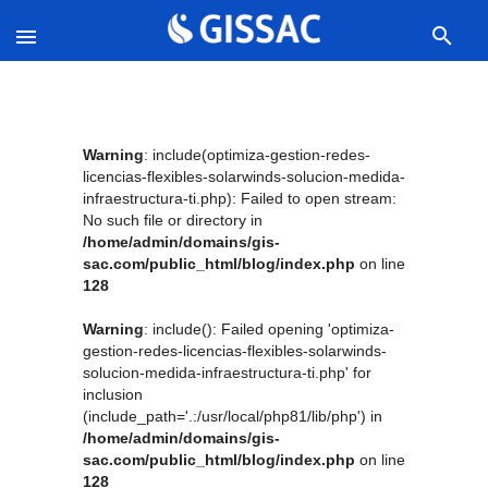
search

Warning
: include(optimiza-gestion-redes-
licencias-flexibles-solarwinds-solucion-medida-
infraestructura-ti.php): Failed to open stream:
No such file or directory in
/home/admin/domains/gis-
sac.com/public_html/blog/index.php
on line
128
Warning
: include(): Failed opening 'optimiza-
gestion-redes-licencias-flexibles-solarwinds-
solucion-medida-infraestructura-ti.php' for
inclusion
(include_path='.:/usr/local/php81/lib/php') in
/home/admin/domains/gis-
sac.com/public_html/blog/index.php
on line
128