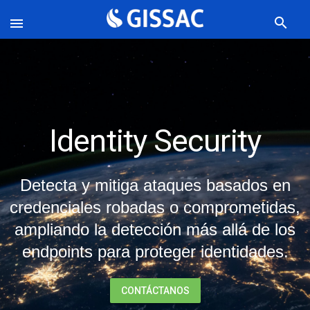
search

Identity Security
Detecta y mitiga ataques basados en
credenciales robadas o comprometidas,
ampliando la detección más allá de los
endpoints para proteger identidades.
CONTÁCTANOS